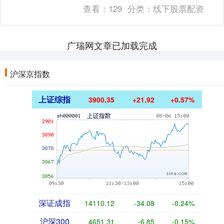
开学以后，跟不上就是跟不上，原先的暑
查看：
129
分类：
线下股票配资
期抢跑，一点也不....
广瑞网文章已加载完成
沪深京指数
上证综指
3900.35
+21.92
+0.57%
深证成指
14110.12
-34.08
-0.24%
沪深300
4651.31
-6.85
-0.15%