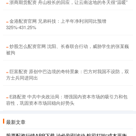
浙商期货配资 舟山校长的回应，让云南这地的冬天很“温暖”
金港配资官网 兄弟科技：上半年净利润同比预增
325%-431.25%
炒股怎么配资官网 沈阳、长春联合行动，威胁学生的张某巍
被拘
巨富配资 原创中巴边境的奇特景象：巴方对我国不设防，双
方士兵同进同出
E路配资 中共中央政治局：增强国内资本市场的吸引力和包
容性，巩固资本市场回稳向好势头
最新文章
股票配资行情APP下载 油价剧烈波动 航司打响“成本平衡