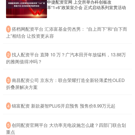
申捷配资官网 上交所举办科创板改
革“1+6”政策宣介会 正式启动系列宣贯活动
​搭档网配资平台 汇添富基金劳杰男： “自上而下”和“自下而
1
上”相结合 让投资更从容
​找人配资平台 直降 10 万？广汽本田开年放猛料，13.88万
2
的雅阁值得冲吗？
​南昌配资公司 京东方：联合荣耀打造全新轻薄柔性OLED
3
折叠屏解决方案
​锦富配资 新款菱智PLUS开启预售 预售价8.99万元起
4
​创同配资官网平台 大功率充电设施怎么建？四部门联合划
5
重点