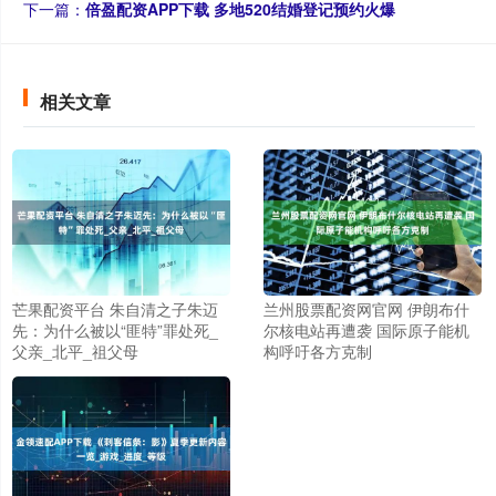
下一篇：
倍盈配资APP下载 多地520结婚登记预约火爆
相关文章
芒果配资平台 朱自清之子朱迈
兰州股票配资网官网 伊朗布什
先：为什么被以“匪特”罪处死_
尔核电站再遭袭 国际原子能机
父亲_北平_祖父母
构呼吁各方克制