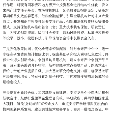
杆作用，对现有国家级和地方级产业投资基金进行结构性优化，设立
未来产业专项子基金。在考核机制上，延长投资回报期设定，提高对
早期项目失败的容忍率。鼓励金融创新，引导金融机构针对未来产业
特点，开发知识产权质押融资专项产品，创新和深化投贷联动等服务
模式。支持保险机构推出首台（套）重大技术装备保险、研发责任
险，为技术创新兜底。吸引社会资本，鼓励风险投资、私募股权投资
等投早、投小、投硬科技，引导保险资金等中长期资金入市。
二是强化政策协同，优化全链条资源配置。针对未来产业企业，进一
步提高研发费用加计扣除比例，探索基础研究投入税收抵免政策，降
低企业源头创新成本。创新首购首用机制，建立未来产业创新产品目
录，政府带头采购具身智能、新型储能等重点领域产品，以需求牵引
供给，带动产业提质升级。加大基础研究稳定支持力度，确保基础研
究经费持续增长，特别强化对量子科技、可控核聚变等前沿领域的长
期稳定投入。
三是培育创新联合体，加强基础设施建设。支持龙头企业牵头组建创
新联合体，鼓励行业领军企业联合高校、科研院所，共同承担国家重
大项目。避免“撒胡椒面”式资金投入，重点支持产学研用深度融合的
协同创新体系发展。建设共性技术服务平台，布局一批概念验证、中