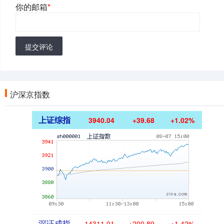
你的邮箱
*
提交评论
沪深京指数
上证综指
3940.04
+39.68
+1.02%
深证成指
14311.01
+200.89
+1.42%