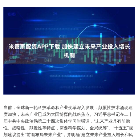
当前，全球新一轮科技革命和产业变革深入发展，颠覆性技术涌现速
度加快，未来产业已成为大国博弈的战略焦点。习近平总书记在二十
届中共中央政治局第二十四次集体学习时强调，“未来产业具有前瞻
性、战略性、颠覆性等特点，需要科学谋划、全局统筹”。“十五五”规
划建议提出“前瞻布局未来产业”，并明确“建立未来产业投入增长和风