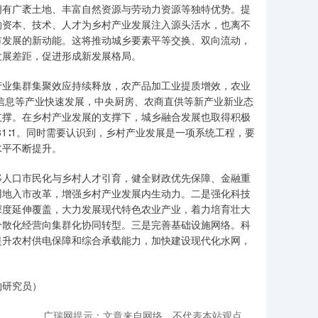
拥有广袤土地、丰富自然资源与劳动力资源等独特优势。提
的资本、技术、人才为乡村产业发展注入源头活水，也离不
市发展的新动能。这将推动城乡要素平等交换、双向流动，
发展差距，促进形成新发展格局。
产业集群集聚效应持续释放，农产品加工业提质增效，农业
、信息等产业快速发展，中央厨房、农商直供等新产业新业态
支撑。在乡村产业发展的支撑下，城乡融合发展也取得积极
2.31∶1。同时需要认识到，乡村产业发展是一项系统工程，要
水平不断提升。
移人口市民化与乡村人才引育，健全财政优先保障、金融重
用地入市改革，增强乡村产业发展内生动力。二是强化科技
深度延伸覆盖，大力发展现代特色农业产业，着力培育壮大
分散化经营向集群化协同转型。三是完善基础设施网络。科
提升农村供电保障和综合承载能力，加快建设现代化水网，
约研究员）
广瑞网提示：文章来自网络，不代表本站观点。