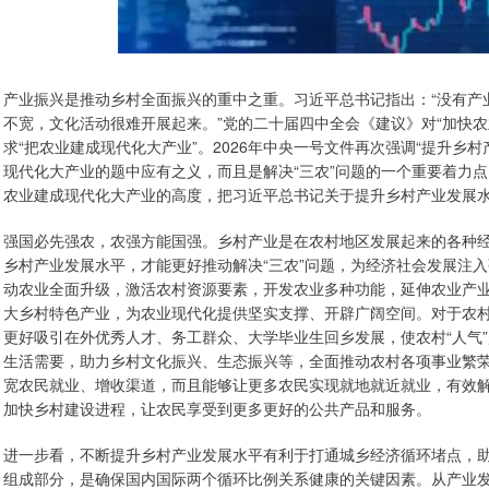
产业振兴是推动乡村全面振兴的重中之重。习近平总书记指出：“没有产
不宽，文化活动很难开展起来。”党的二十届四中全会《建议》对“加快
求“把农业建成现代化大产业”。2026年中央一号文件再次强调“提升乡
现代化大产业的题中应有之义，而且是解决“三农”问题的一个重要着力
农业建成现代化大产业的高度，把习近平总书记关于提升乡村产业发展
强国必先强农，农强方能国强。乡村产业是在农村地区发展起来的各种
乡村产业发展水平，才能更好推动解决“三农”问题，为经济社会发展注
动农业全面升级，激活农村资源要素，开发农业多种功能，延伸农业产
大乡村特色产业，为农业现代化提供坚实支撑、开辟广阔空间。对于农
更好吸引在外优秀人才、务工群众、大学毕业生回乡发展，使农村“人气
生活需要，助力乡村文化振兴、生态振兴等，全面推动农村各项事业繁
宽农民就业、增收渠道，而且能够让更多农民实现就地就近就业，有效
加快乡村建设进程，让农民享受到更多更好的公共产品和服务。
进一步看，不断提升乡村产业发展水平有利于打通城乡经济循环堵点，
组成部分，是确保国内国际两个循环比例关系健康的关键因素。从产业