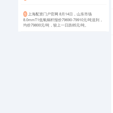
​上海配资门户官网 8月14日，山东市场
5
8.0mmT1低氧铜杆报价79690-79910元/吨送到，
均价79800元/吨，较上一日跌85元/吨。