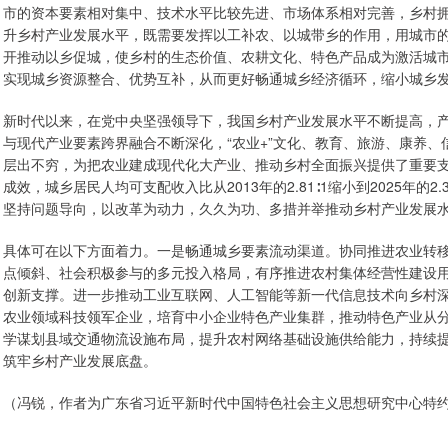
市的资本要素相对集中、技术水平比较先进、市场体系相对完善，乡村
升乡村产业发展水平，既需要发挥以工补农、以城带乡的作用，用城市
开推动以乡促城，使乡村的生态价值、农耕文化、特色产品成为激活城
实现城乡资源整合、优势互补，从而更好畅通城乡经济循环，缩小城乡
新时代以来，在党中央坚强领导下，我国乡村产业发展水平不断提高，
与现代产业要素跨界融合不断深化，“农业+”文化、教育、旅游、康养
层出不穷，为把农业建成现代化大产业、推动乡村全面振兴提供了重要
成效，城乡居民人均可支配收入比从2013年的2.81∶1缩小到2025年的
坚持问题导向，以改革为动力，久久为功、多措并举推动乡村产业发展
具体可在以下方面着力。一是畅通城乡要素流动渠道。协同推进农业转
点倾斜、社会积极参与的多元投入格局，有序推进农村集体经营性建设
创新支撑。进一步推动工业互联网、人工智能等新一代信息技术向乡村
农业领域科技领军企业，培育中小企业特色产业集群，推动特色产业从
学谋划县域交通物流设施布局，提升农村网络基础设施供给能力，持续
筑牢乡村产业发展底盘。
（冯锐，作者为广东省习近平新时代中国特色社会主义思想研究中心特