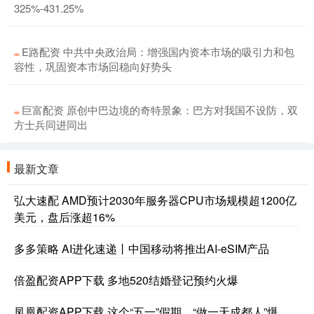
325%-431.25%
E路配资 中共中央政治局：增强国内资本市场的吸引力和包
容性，巩固资本市场回稳向好势头
巨富配资 原创中巴边境的奇特景象：巴方对我国不设防，双
方士兵同进同出
最新文章
弘大速配 AMD预计2030年服务器CPU市场规模超1200亿
美元，盘后涨超16%
多多策略 AI进化速递丨中国移动将推出AI-eSIM产品
倍盈配资APP下载 多地520结婚登记预约火爆
凤凰配资APP下载 这个“五一”假期，“做一天成都人”爆