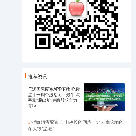
推荐资讯
天源国际配资APP下载 晓数
点｜一周个股动向：最牛“马
字辈”股出炉 券商股获主力
青睐
浙商期货配资 舟山校长的回应，让云南这地的
冬天很“温暖”