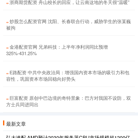
浙商期货配资 舟山校长的回应，让云南这地的冬天很“温暖”
炒股怎么配资官网 沈阳、长春联合行动，威胁学生的张某巍
被拘
金港配资官网 兄弟科技：上半年净利润同比预增
325%-431.25%
E路配资 中共中央政治局：增强国内资本市场的吸引力和包
容性，巩固资本市场回稳向好势头
巨富配资 原创中巴边境的奇特景象：巴方对我国不设防，双
方士兵同进同出
最新文章
弘大速配 AMD预计2030年服务器CPU市场规模超1200亿