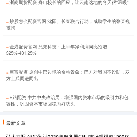
浙商期货配资 舟山校长的回应，让云南这地的冬天很“温暖”
炒股怎么配资官网 沈阳、长春联合行动，威胁学生的张某巍
被拘
金港配资官网 兄弟科技：上半年净利润同比预增
325%-431.25%
巨富配资 原创中巴边境的奇特景象：巴方对我国不设防，双
方士兵同进同出
E路配资 中共中央政治局：增强国内资本市场的吸引力和包
容性，巩固资本市场回稳向好势头
最新文章
弘大速配 AMD预计2030年服务器CPU市场规模超1200亿